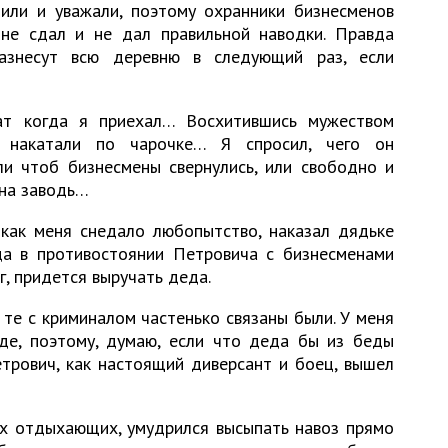
или и уважали, поэтому охранники бизнесменов
не сдал и не дал правильной наводки. Правда
разнесут всю деревню в следующий раз, если
ат когда я приехал… Восхитившись мужеством
 накатали по чарочке… Я спросил, чего он
ли чтоб бизнесмены свернулись, или свободно и
 на заводь…
 как меня снедало любопытство, наказал дядьке
гда в противостоянии Петровича с бизнесменами
ог, придется выручать деда.
, те с криминалом частенько связаны были. У меня
оде, поэтому, думаю, если что деда бы из беды
етрович, как настоящий диверсант и боец, вышел
их отдыхающих, умудрился высыпать навоз прямо