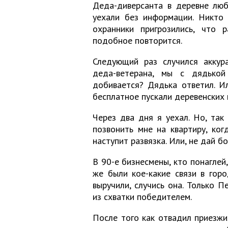
Деда-диверсанта в деревне люб
уехали без информации. Никто 
охранники пригрозились, что 
подобное повторится.
Следующий раз случился аккур
деда-ветерана, мы с дядькой
добивается? Дядька ответил. И
бесплатное пускали деревенских
Через два дня я уехал. Но, так
позвонить мне на квартиру, ко
наступит развязка. Или, не дай б
В 90-е бизнесмены, кто понаглей
же были кое-какие связи в гор
выручили, случись она. Только П
из схватки победителем.
После того как отвадил приезж