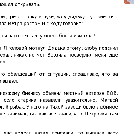
пошел открывать.
ом, грею стопку в руке, жду дядьку. Тут вместе с
ва метра ростом и с ходу говорит:
 ты навозом тачку моего босса измазал?
. Я головой мотнул. Дядька этому жлобу пояснил
ехал, никак не мог. Верзила посверлил меня еще
ел.
ого обалдевший от ситуации, спрашиваю, что за
и выдал.
риезжему бизнесу объявил местный ветеран ВОВ,
В селе старика называли уважительно, Матвей
лый рыбак. У него на Тихой заводи было любимое
не занимал, так как все знали, что Петрович там
 две недели назад приехали, то выгнали всех