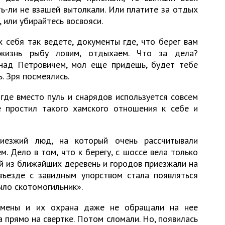
ть-ли не взашей вытолкали. Или платите за отдых
 или убирайтесь восвояси.
 себя так ведете, документы где, что берег вам
жизнь рыбу ловим, отдыхаем. Что за дела?
над Петровичем, мол еще придешь, будет тебе
. Зря посмеялись.
где вместо пуль и снарядов используется совсем
 простил такого хамского отношения к себе и
езжий люд, на который очень рассчитывали
 Дело в том, что к берегу, с шоссе вела только
й из ближайших деревень и городов приезжали на
въезде с завидным упорством стала появляться
ыло скотомогильник».
есмены и их охрана даже не обращали на нее
а прямо на свертке. Потом сломали. Но, появилась