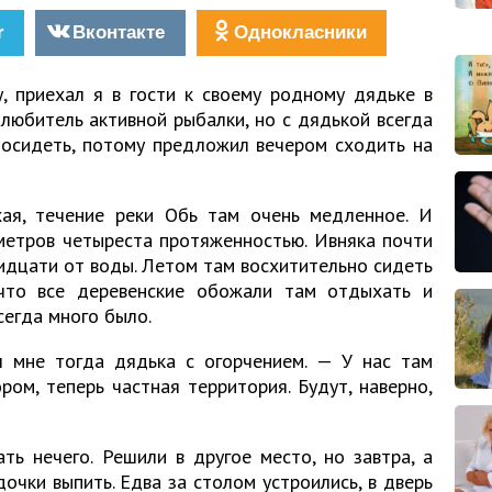
r
Вконтакте
Однокласники
у, приехал я в гости к своему родному дядьке в
е любитель активной рыбалки, но с дядькой всегда
посидеть, потому предложил вечером сходить на
ая, течение реки Обь там очень медленное. И
метров четыреста протяженностью. Ивняка почти
ридцати от воды. Летом там восхитительно сидеть
 что все деревенские обожали там отдыхать и
сегда много было.
л мне тогда дядька с огорчением. — У нас там
ом, теперь частная территория. Будут, наверно,
ть нечего. Решили в другое место, но завтра, а
очки выпить. Едва за столом устроились, в дверь