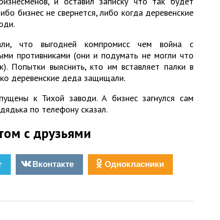
изнесменов, и оставил записку что так будет
либо бизнес не свернется, либо когда деревенские
оди.
или, что выгодней компромисс чем война с
ыми противниками (они и подумать не могли что
к). Попытки выяснить, кто им вставляет палки в
епко деревенские деда защищали.
ущены к Тихой заводи. А бизнес загнулся сам
 дядька по телефону сказал.
том с друзьями
r
Вконтакте
Однокласники