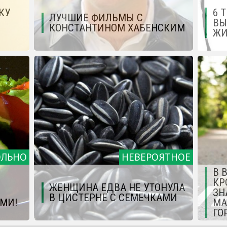
КУ
6 
ЛУЧШИЕ ФИЛЬМЫ С
ВЫ
КОНСТАНТИНОМ ХАБЕНСКИМ
ЖИ
ОЛЬНО
НЕВЕРОЯТНОЕ
В 
КР
ЖЕНЩИНА ЕДВА НЕ УТОНУЛА
ЗН
В ЦИСТЕРНЕ С СЕМЕЧКАМИ
МИ!
МА
ГО