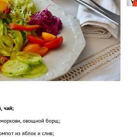
, чай;
 моркови, овощной борщ;
омпот из яблок и слив;