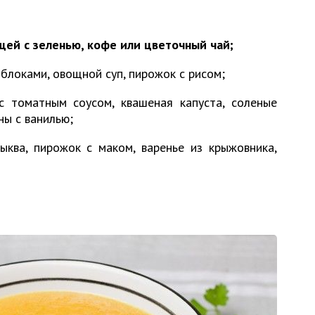
щей с зеленью, кофе или цветочный чай;
яблоками, овощной суп, пирожок с рисом;
 томатным соусом, квашеная капуста, соленые
ны с ванилью;
ква, пирожок с маком, варенье из крыжовника,