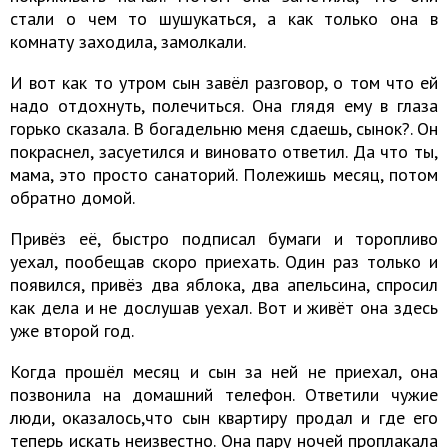
стали о чем то шушукаться, а как только она в
комнату заходила, замолкали.
И вот как то утром сын завёл разговор, о том что ей
надо отдохнуть, полечиться. Она глядя ему в глаза
горько сказала. В богадельню меня сдаешь, сынок?. Он
покраснел, засуетился и виновато ответил. Да что ты,
мама, это просто санаторий. Полежишь месяц, потом
обратно домой.
Привёз её, быстро подписал бумаги и торопливо
уехал, пообещав скоро приехать. Один раз только и
появился, привёз два яблока, два апельсина, спросил
как дела и не дослушав уехал. Вот и живёт она здесь
уже второй год.
Когда прошёл месяц и сын за ней не приехал, она
позвонила на домашний телефон. Ответили чужие
люди, оказалось,что сын квартиру продал и где его
теперь искать неизвестно. Она пару ночей проплакала