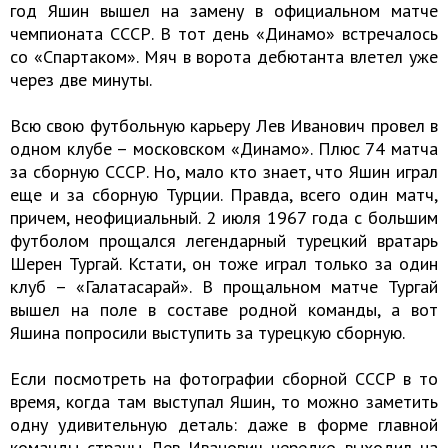
год Яшин вышел на замену в официальном матче
чемпионата СССР. В тот день «Динамо» встречалось
со «Спартаком». Мяч в ворота дебютанта влетел уже
через две минуты.
Всю свою футбольную карьеру Лев Иванович провел в
одном клубе – московском «Динамо». Плюс 74 матча
за сборную СССР. Но, мало кто знает, что Яшин играл
еще и за сборную Турции. Правда, всего один матч,
причем, неофициальный. 2 июля 1967 года с большим
футболом прощался легендарный турецкий вратарь
Шерен Тургай. Кстати, он тоже играл только за один
клуб – «Галатасарай». В прощальном матче Тургай
вышел на поле в составе родной команды, а вот
Яшина попросили выступить за турецкую сборную.
Если посмотреть на фотографии сборной СССР в то
время, когда там выступал Яшин, то можно заметить
одну удивительную деталь: даже в форме главной
команды страны Лев Иванович нередко выходил на