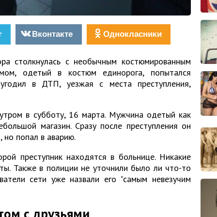
r
Вконтакте
Однокласники
ра столкнулась с необычным костюмированным
омом, одетый в костюм единорога, попытался
 угодил в ДТП, уезжая с места преступления,
утром в субботу, 16 марта. Мужчина одетый как
ебольшой магазин. Сразу после преступления он
 но попал в аварию.
орой преступник находятся в больнице. Никакие
ты. Также в полиции не уточнили было ли что-то
ователи сети уже назвали его "самым невезучим
том с друзьями