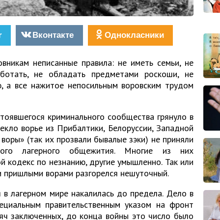
r
Вконтакте
Однокласники
вникам неписанные правила: не иметь семьи, не
аботать, не обладать предметами роскоши, не
ю, а все нажитое непосильным воровским трудом
тоявшегося криминального сообщества грянуло в
екло ворье из Прибалтики, Белоруссии, Западной
 воры» (так их прозвали бывалые зэки) не приняли
ного лагерного общежития. Многие из них
й кодекс по незнанию, другие умышленно. Так или
и пришлыми ворами разгорелся нешуточный.
 в лагерном мире накалилась до предела. Дело в
ециальным правительственным указом на фронт
яч заключенных, до конца войны это число было