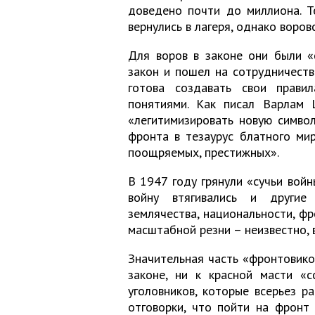
доведено почти до миллиона. Т
вернулись в лагеря, однако воров
Для воров в законе они были «
закон и пошел на сотрудничеств
готова создавать свои прави
понятиями. Как писал Варлам 
«легитимизировать новую симво
фронта в тезаурус блатного ми
поощряемых, престижных».
В 1947 году грянули «сучьи войн
войну втягивались и другие 
землячества, национальности, фр
масштабной резни – неизвестно, 
Значительная часть «фронтовиков
законе, ни к красной масти «с
уголовников, которые всерьез р
отговорки, что пойти на фронт 