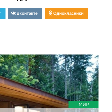
r
Вконтакте
Однокласники
МИР