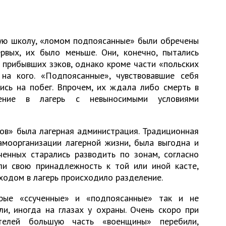
ую школу, «ломом подпоясанные» были обречены
ервых, их было меньше. Они, конечно, пытались
 прибывших зэков, однако кроме части «польских
на кого. «Подпоясанные», чувствовавшие себя
ись на побег. Впрочем, их ждала либо смерть в
щение в лагерь с невыносимыми условиями
ков» была лагерная администрация. Традиционная
амоорганизации лагерной жизни, была выгодна и
ченных старались разводить по зонам, согласно
ли свою принадлежность к той или иной касте,
ходом в лагерь происходило разделение.
орые «ссученные» и «подпоясанные» так и не
и, иногда на глазах у охраны. Очень скоро при
телей большую часть «военщины» перебили,