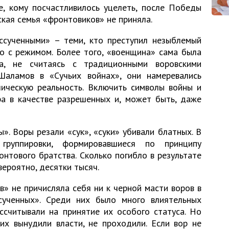
е, кому посчастливилось уцелеть, после Победы
ская семья «фронтовиков» не приняла.
ссученными» – теми, кто преступил незыблемый
о с режимом. Более того, «военщина» сама была
ла, не считаясь с традиционными воровскими
Шаламов в «Сучьих войнах», они намеревались
лическую реальность. Включить символы войны и
ра в качестве разрешенных и, может быть, даже
ы». Воры резали «сук», «суки» убивали блатных. В
группировки, формировавшиеся по принципу
онтового братства. Сколько погибло в результате
вероятно, десятки тысяч.
» не причисляла себя ни к черной масти воров в
сученных». Среди них было много влиятельных
ассчитывали на принятие их особого статуса. Но
их вынудили власти, не проходили. Если вор не