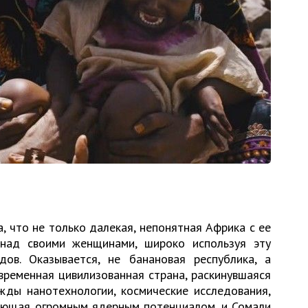
а, что не только далекая, непонятная Африка с ее
над своими женщинами, широко используя эту
ов. Оказывается, не банановая республика, а
временная цивилизованная страна, раскинувшаяся
жды нанотехнологии, космические исследования,
дающая огромным ядерным потенциалом, и Сомали