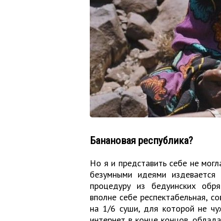
Банановая республика?
Но я и представить себе не могл
безумными идеями издевается 
процедуру из бедуинских обряд
вполне себе респектабельная, со
на 1/6 суши, для которой не чу
интернет в конце концов, обла