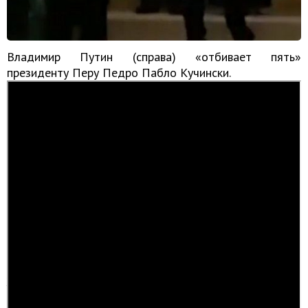
Владимир Путин (справа) «отбивает пять»
президенту Перу Педро Пабло Кучински.
Жест родился в кругу негритянского населения США и
особенную популярность получил через спорт, где его