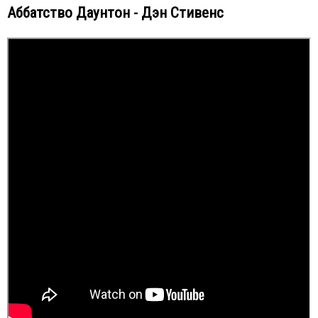
Аббатство Даунтон - Дэн Стивенс
Любовная линия Мэттью Кроули и Леди Мэри
Стивенс не был в восторге от сериала «Аббатство
Даунтон», поэтому просил убить его персонажа как
можно скорее, потому что ему не хотелось занимать