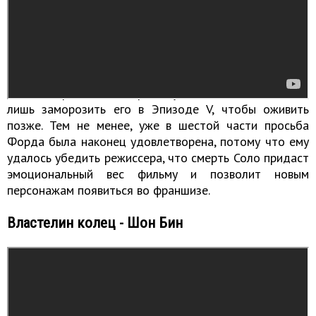
Кайло Рен убивает Хана Соло
Размышляя над первой частью саги, Форд хотел
убить своего персонажа, чтобы Хан Соло стал героем
в глазах зрителей. Джордж Лукас, однако, согласился
лишь заморозить его в Эпизоде ​​V, чтобы оживить
позже. Тем не менее, уже в шестой части просьба
Форда была наконец удовлетворена, потому что ему
удалось убедить режиссера, что смерть Соло придаст
эмоциональный вес фильму и позволит новым
персонажам появиться во франшизе.
Властелин колец - Шон Бин