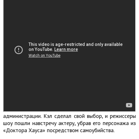
Сцена смерти Лоренса Катнера
Пенн долгое время сочетал в своей жизни игру в кино
и сериалах и политику, но когда Барак Обама стал
президентом, ему предложили место в
администрации. Кэл сделал свой выбор, и режиссеры
шоу пошли навстречу актеру, убрав его персонажа из
«Доктора Хауса» посредством самоубийства.