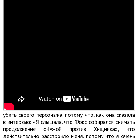
Смерть героини Сигурни Уивер в третьей части
«Чужого»
Спустя несколько лет после выхода третьей части
«Чужого» Сигурни Уивер призналась, что сама просила
убить своего персонажа, потому что, как она сказала
в интервью: «Я слышала, что Фокс собирался снимать
продолжение «Чужой против Хищника», что
действительно расстроило меня, потому что я очень