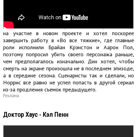
До начала съемок Дин Норрис знал, что сценаристы
уже работают над финалом и прорабатывают
возможные концовки. Параллельно актер согласился
на участие в новом проекте и хотел поскорее
завершить работу в «Во все тяжкие», где главные
роли исполнили Брайан Крэнстон и Аарон Пол,
поэтому попросил убить своего персонажа раньше,
чем предполагалось изначально. Дин хотел, чтобы
смерть на экране произошла не в последнем эпизоде,
а в середине сезона. Сценаристы так и сделали, но
Норрис все равно не успел попасть в другой сериал
из-за продления съемок предыдущего.
Реклама
Доктор Хаус - Кэл Пенн