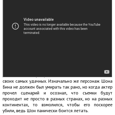
Исповедь Боромира перед смертью
По признанию самого Шона, смерть Боромира в
трилогии «Властелин колец» была его самой
любимой, а сцену перед гибелью он считает одной из
своих самых удачных. Изначально же персонаж Шона
Бина не должен был умирать так рано, но когда актер
прочел сценарий и осознал, что съемки будут
проходит не просто в разных странах, но на разных
континентах, то взмолился, чтобы его поскорее
убили, ведь Шон панически боится летать.