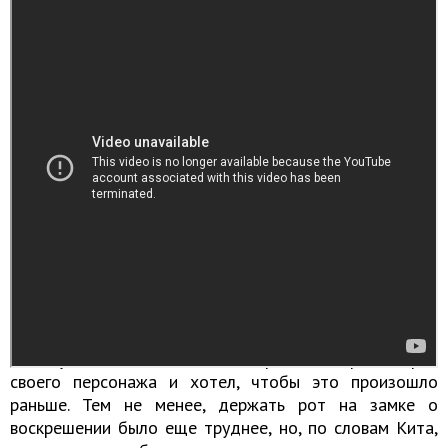
Сцена героической смерти Джона Сноу
Кит Харингтон был счастлив, когда наконец-то вышла
последняя серия пятого сезона «Игры престолов»,
потому что он не мог больше хранить секрет смерти
своего персонажа и хотел, чтобы это произошло
раньше. Тем не менее, держать рот на замке о
воскрешении было еще труднее, но, по словам Кита,