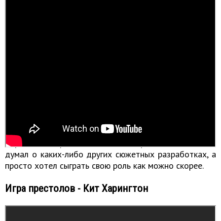
Смерть Гленна в сериале «Ходячие мертвецы»
Стивен не хотел, чтобы его персонаж умер, пока он не
узнал, какую смерть для него приготовил Роберт
Киркман. Актер был настолько очарован, что даже не
думал о каких-либо других сюжетных разработках, а
просто хотел сыграть свою роль как можно скорее.
Игра престолов - Кит Харингтон