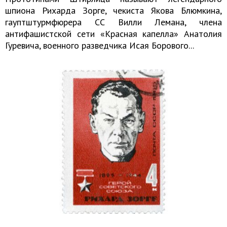
шпиона Рихарда Зорге, чекиста Якова Блюмкина,
гауптштурмфюрера СС Вилли Лемана, члена
антифашистской сети «Красная капелла» Анатолия
Гуревича, военного разведчика Исая Борового...