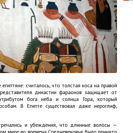
 египтяне: считалось, что толстая коса на правой
представителя династии фараонов защищает от
атрибутом бога неба и солнца Гора, который
особам. В Египте существовал даже иероглиф,
стречались и убеждения, что длинные волосы —
ском мире во времена Средневековья было принято