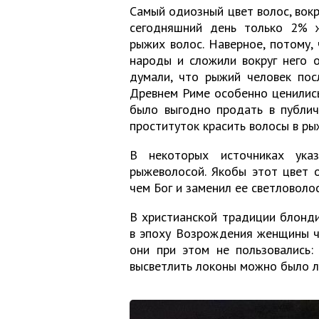
Самый одиозный цвет волос, вокр
сегодняшний день только 2% 
рыжих волос. Наверное, потому, 
народы и сложили вокруг него о
думали, что рыжий человек посл
Древнем Риме особенно ценилис
было выгодно продать в публич
проституток красить волосы в ры
В некоторых источниках ука
рыжеволосой. Якобы этот цвет о
чем Бог и заменил ее светловоло
В христианской традиции блонди
в эпоху Возрождения женщины ча
они при этом не пользовались: 
высветлить локоны можно было л