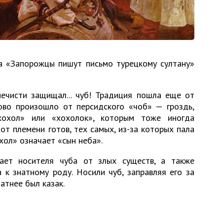
а «Запорожцы пишут письмо турецкому султану»
нечисти защищал... чуб! Традиция пошла еще от
лово произошло от персидского «чоб» — гроздь,
хохол» или «хохолок», которым тоже иногда
от племени готов, тех самых, из-за которых пала
хол» означает «сын неба».
ает носителя чуба от злых существ, а также
 к знатному роду. Носили чуб, заправляя его за
натнее был казак.