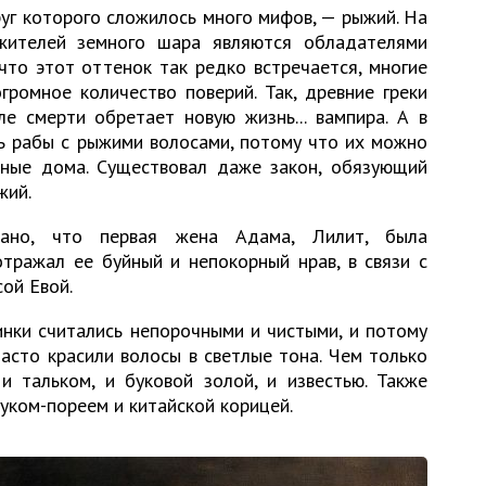
уг которого сложилось много мифов, — рыжий. На
жителей земного шара являются обладателями
что этот оттенок так редко встречается, многие
громное количество поверий. Так, древние греки
е смерти обретает новую жизнь... вампира. А в
ь рабы с рыжими волосами, потому что их можно
ные дома. Существовал даже закон, обязующий
жий.
зано, что первая жена Адама, Лилит, была
тражал ее буйный и непокорный нрав, в связи с
сой Евой.
нки считались непорочными и чистыми, и потому
сто красили волосы в светлые тона. Чем только
и тальком, и буковой золой, и известью. Также
уком-пореем и китайской корицей.