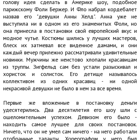
голову идея сделать в Америке шоу, подобное
парижскому Фоли Бержер. И Фло набрал кордебалет
назвав его "девушки Анны Хелд". Анна уже не
выступила ни в одном из его знаменитых Фоли, но
она принесла в постановки свой европейский вкус и
модное чутье. Костюмы шились у лучших мастеров,
блеск их затмевал все виденное дамами, и они
каждый вечер прилежно рассматривали удивительные
новинки. Мужчины же неистово хлопали красавицам
из труппы. Зигфельд сам без устали разыскивал и
хористок и солисток. Его детище называлось
коллективом из одних красавиц - ни одной
некрасивой девушки не было в нем за все время.
Первые же вложенные в постановку деньги
удесятерились. Два десятилетия его шоу шли с
ошеломительным успехом. Девизом его было -
находить самое лучшее для своих постановок.
Ничего, что он не умел сам ничего - на него работали
отобранные таланты. Хореографом у него был