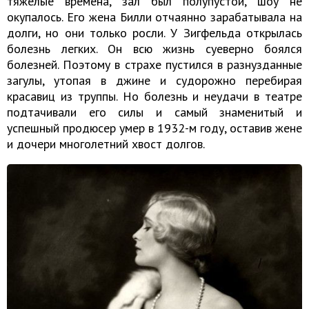
тяжелые времена, зал был полупустой, шоу не
окупалось. Его жена Билли отчаянно зарабатывала на
долги, но они только росли. У Зигфельда открылась
болезнь легких. Он всю жизнь суеверно боялся
болезней. Поэтому в страхе пустился в разнузданные
загулы, утопая в джине и судорожно перебирая
красавиц из труппы. Но болезнь и неудачи в театре
подтачивали его силы и самый знаменитый и
успешный продюсер умер в 1932-м году, оставив жене
и дочери многолетний хвост долгов.