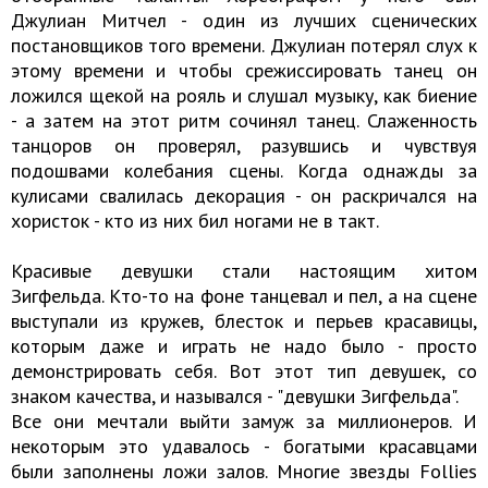
Джулиан Митчел - один из лучших сценических
постановщиков того времени. Джулиан потерял слух к
этому времени и чтобы срежиссировать танец он
ложился щекой на рояль и слушал музыку, как биение
- а затем на этот ритм сочинял танец. Слаженность
танцоров он проверял, разувшись и чувствуя
подошвами колебания сцены. Когда однажды за
кулисами свалилась декорация - он раскричался на
хористок - кто из них бил ногами не в такт.
Красивые девушки стали настоящим хитом
Зигфельда. Кто-то на фоне танцевал и пел, а на сцене
выступали из кружев, блесток и перьев красавицы,
которым даже и играть не надо было - просто
демонстрировать себя. Вот этот тип девушек, со
знаком качества, и назывался - "девушки Зигфельда".
Все они мечтали выйти замуж за миллионеров. И
некоторым это удавалось - богатыми красавцами
были заполнены ложи залов. Многие звезды Follies