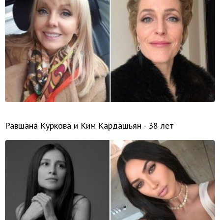
Равшана Куркова и Ким Кардашьян - 38 лет