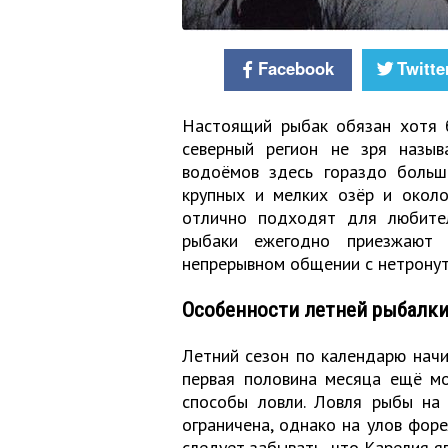
Facebook
Twitte
Настоящий рыбак обязан хотя 
северный регион не зря назы
водоёмов здесь гораздо больш
крупных и мелких озёр и около
отлично подходят для любител
рыбаки ежегодно приезжают 
непрерывном общении с нетронут
Особенности летней рыбалк
Летний сезон по календарю начи
первая половина месяца ещё мо
способы ловли. Ловля рыбы на 
ограничена, однако на улов форе
следует забывать, что Карелия я