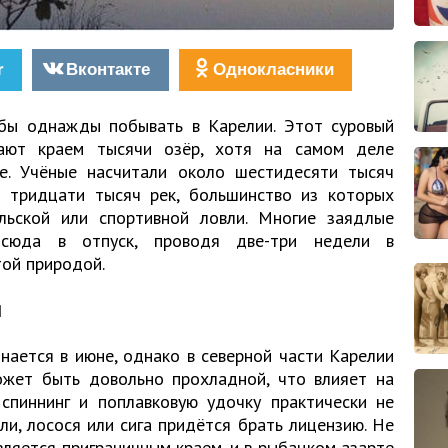
r
Вконтакте
Однокласники
бы однажды побывать в Карелии. Этот суровый
вают краем тысячи озёр, хотя на самом деле
е. Учёные насчитали около шестидесяти тысяч
 тридцати тысяч рек, большинство из которых
ьской или спортивной ловли. Многие заядлые
сюда в отпуск, проводя две-три недели в
ой природой.
и
нается в июне, однако в северной части Карелии
жет быть довольно прохладной, что влияет на
спиннинг и поплавковую удочку практически не
ли, лосося или сига придётся брать лицензию. Не
вляется приграничным краем, и в рыбацком азарте