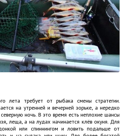
го лета требует от рыбака смены стратегии.
ется на утренней и вечерней зорьке, а нередко
северную ночь. В это время есть неплохие шансы
язя, леща, а на лудах начинается клёв окуня. Для
донкой или спиннингом и ловить подальше от
ать и на судака или щуку. Для более богатой