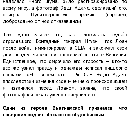
наделало много шума, было растиражировано по
всему миру, а фотограф Эдди Адамс, сделавший его,
выиграл Пулитцеровскую премию (впрочем,
добровольно от нее отказавшись).
Тем удивительнее то, как сложилась судьба
стрелявшего. Бригадный генерал Нгуен Нгок Лоан
после войны иммигрировал в США и закончил свои
дни, владея маленькой пиццерией в штате Виргиния.
Единственное, что омрачило его старость — кто-то
все же узнал правду и однажды исписал пиццерию
словами: «Мы знаем кто ты!». Сам Эдди Адамс
впоследствии изменил свое мнение о происходившем
и извинился перед Лоаном, заявив, что своей
фотографией незаслуженно очернил его.
Один из героев Вьетнамской признался, что
совершил подвиг абсолютно обдолбанным