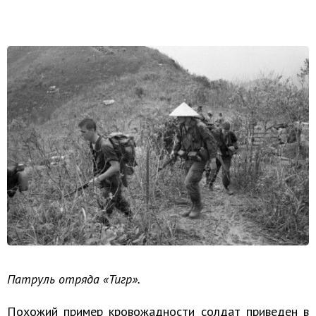
Патруль отряда «Тигр».
Похожий пример кровожадности солдат приведен в