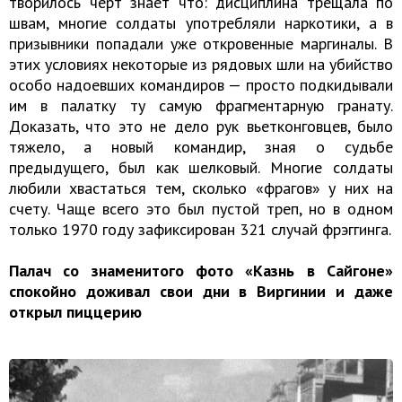
творилось черт знает что: дисциплина трещала по
швам, многие солдаты употребляли наркотики, а в
призывники попадали уже откровенные маргиналы. В
этих условиях некоторые из рядовых шли на убийство
особо надоевших командиров — просто подкидывали
им в палатку ту самую фрагментарную гранату.
Доказать, что это не дело рук вьетконговцев, было
тяжело, а новый командир, зная о судьбе
предыдущего, был как шелковый. Многие солдаты
любили хвастаться тем, сколько «фрагов» у них на
счету. Чаще всего это был пустой треп, но в одном
только 1970 году зафиксирован 321 случай фрэггинга.
Палач со знаменитого фото «Казнь в Сайгоне»
спокойно доживал свои дни в Виргинии и даже
открыл пиццерию