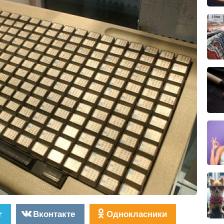
r
Вконтакте
Однокласники