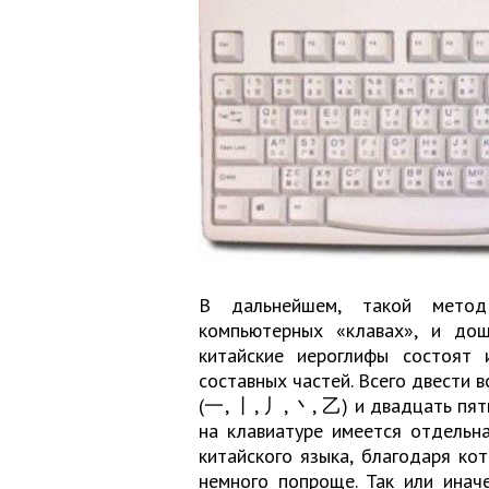
В дальнейшем, такой метод
компьютерных «клавах», и дош
китайские иероглифы состоят
составных частей. Всего двести в
(一, 丨, 丿, 丶, 乙) и двадцать пят
на клавиатуре имеется отдельн
китайского языка, благодаря ко
немного попроще. Так или инач