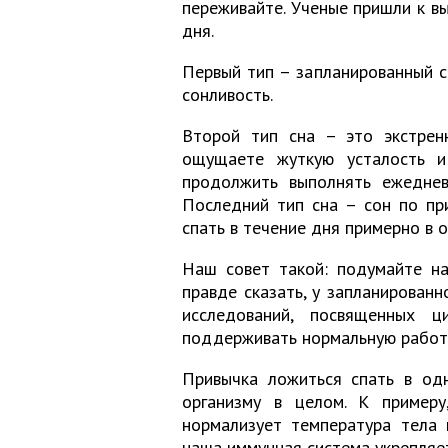
переживайте. Ученые пришли к вы
дня.
Первый тип – запланированный со
сонливость.
Второй тип сна – это экстренн
ощущаете жуткую усталость и
продолжить выполнять ежеднев
Последний тип сна – сон по при
спать в течение дня примерно в о
Наш совет такой: подумайте на
правде сказать, у запланированн
исследований, посвященных ц
поддерживать нормальную работу
Привычка ложиться спать в од
организму в целом. К примеру
нормализует температура тела 
наша иммунная система укрепляе