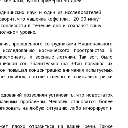
ские часы, нужно примерно 30 дней.
едицинских наук и один из исследователей
 говорит, что чашечка кофе или… 20-30 минут
 сонливости в течение дня и сохранят вашу
должном уровне.
ания
, проведенного сотрудниками Национального
 исследованию космического пространства. В
космонавты и военные летчики. Так вот, было
дневной сон значительно (на 34%) повышал их
 сон повышал концентрацию внимания испытуемых
е ошибок, соответственно и снижались риски
едований позволили установить, что недостаток
альным проблемам. Человек становится более
гировать на любую ситуацию, либо игнорирует и
ет плохо отразиться на вашей речи. Также