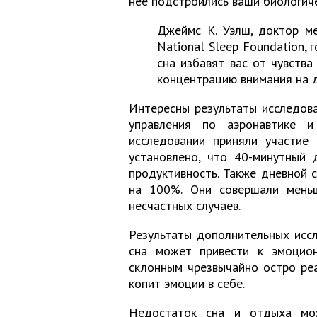
нее подстроились ваши биологиче
Джеймс К. Уэлш, доктор м
National Sleep Foundation,
сна избавят вас от чувства
концентрацию внимания на 
Интересны результаты
исследов
управления по аэронавтике и
исследовании приняли участие 
установлено, что 40-минутный 
продуктивность. Также дневной
на 100%. Они совершали меньш
несчастных случаев.
Результаты дополнительных иссл
сна может привести к эмоцион
склонным чрезвычайно остро реа
копит эмоции в себе.
Недостаток сна и отдыха мож