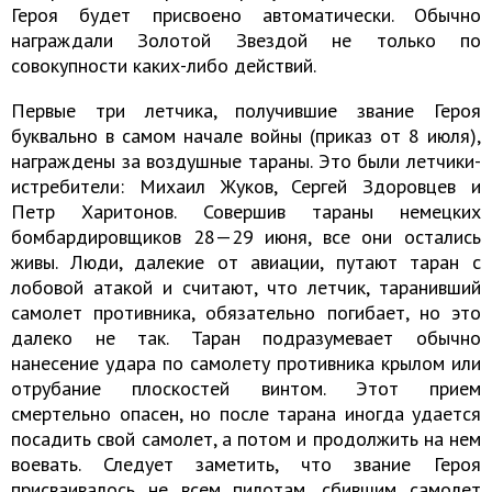
Героя будет присвоено автоматически. Обычно
награждали Золотой Звездой не только по
совокупности каких-либо действий.
Первые три летчика, получившие звание Героя
буквально в самом начале войны (приказ от 8 июля),
награждены за воздушные тараны. Это были летчики-
истребители: Михаил Жуков, Сергей Здоровцев и
Петр Харитонов. Совершив тараны немецких
бомбардировщиков 28—29 июня, все они остались
живы. Люди, далекие от авиации, путают таран с
лобовой атакой и считают, что летчик, таранивший
самолет противника, обязательно погибает, но это
далеко не так. Таран подразумевает обычно
нанесение удара по самолету противника крылом или
отрубание плоскостей винтом. Этот прием
смертельно опасен, но после тарана иногда удается
посадить свой самолет, а потом и продолжить на нем
воевать. Следует заметить, что звание Героя
присваивалось не всем пилотам, сбившим самолет