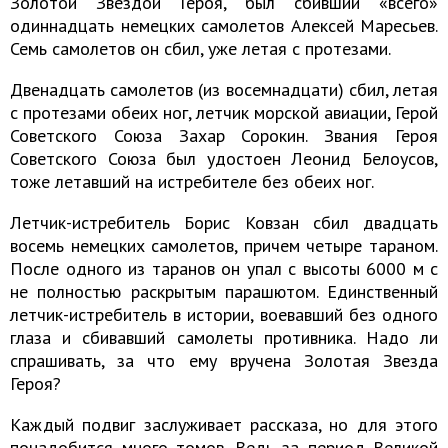
Золотой Звездой Героя, был сбивший «всего»
одиннадцать немецких самолетов Алексей Маресьев.
Семь самолетов он сбил, уже летая с протезами.
Двенадцать самолетов (из восемнадцати) сбил, летая
с протезами обеих ног, летчик морской авиации, Герой
Советского Союза Захар Сорокин. Звания Героя
Советского Союза был удостоен Леонид Белоусов,
тоже летавший на истребителе без обеих ног.
Летчик-истребитель Борис Ковзан сбил двадцать
восемь немецких самолетов, причем четыре тараном.
После одного из таранов он упал с высоты 6000 м с
не полностью раскрытым парашютом. Единственный
летчик-истребитель в истории, воевавший без одного
глаза и сбивавший самолеты противника. Надо ли
спрашивать, за что ему вручена Золотая Звезда
Героя?
Каждый подвиг заслуживает рассказа, но для этого
понадобится много томов. Ведь за период Великой