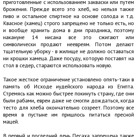
приготовленные с использованием закваски или путем
брожения. Прежде всего это хлеб, но нельзя также
пиво и остальное спиртное на основе солода и т.д.
Квасное (хамец) строго запрещено не только есть, но
и вообще хранить дома в дни праздника, поэтому
накануне 14 нисана все это сжигают или
символически продают неевреям. Потом делают
тщательную уборку - в жилище не должно оставаться
ни крошки хамеца. Даже посуду, которую поставят на
стол в седер, стараются использовать новую.
Такое жесткое ограничение установлено опять-таки в
память об Исходе иудейского народа из Египта.
Стремясь как можно быстрее покинуть страну, где они
были рабами, евреи даже не смогли дождаться, когда
тесто для хлеба окончательно созреет. Поэтому все
время в пустыне им пришлось питаться пресной
мацей.
В первый и последний день Песаха запрещена также