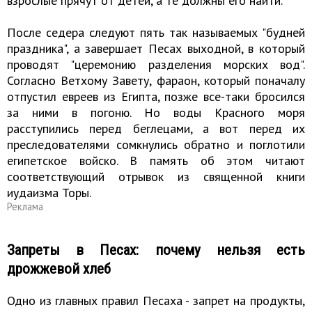
взрослые прячут от детей, а те должны его найти.
После седера следуют пять так называемых "будней
праздника", а завершает Песах выходной, в который
проводят "церемонию разделения морских вод".
Согласно Ветхому Завету, фараон, который поначалу
отпустил евреев из Египта, позже все-таки бросился
за ними в погоню. Но воды Красного моря
расступились перед беглецами, а вот перед их
преследователями сомкнулись обратно и поглотили
египетское войско. В память об этом читают
соответствующий отрывок из священной книги
иудаизма Торы.
Реклама
Запреты в Песах: почему нельзя есть
дрожжевой хлеб
Одно из главных правил Песаха - запрет на продукты,