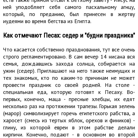
ней уподобляет себя самого пасхальному агнцу,
который, по преданию, был принесен в жертву
иудеями во время бегства из Египта.
Как отмечают Песах: седер и "будни праздника"
Что касается собственно празднования, тут все очень
строго регламентировано. В сам вечер 14 нисана вся
семья, дождавшись захода солнца, собирается на
ужин (седер). Приглашают на него также неимущих и
тех знакомых, кто по каким-то причинам не может
провести праздник со своей родней. На столе -
специальная еда, которую готовят к Песаху. Во-
первых, конечно, маца - пресные хлебцы, их едят
несколько раз на протяжении трапезы. Горькая зелень
(марор) символизирует горечь египетского рабства, а
харосет (смесь из тертых яблок, орехов и фиников) -
глину, из которой евреи в этом рабстве делали
кирпичи. Конечно, подают - в основном во второй