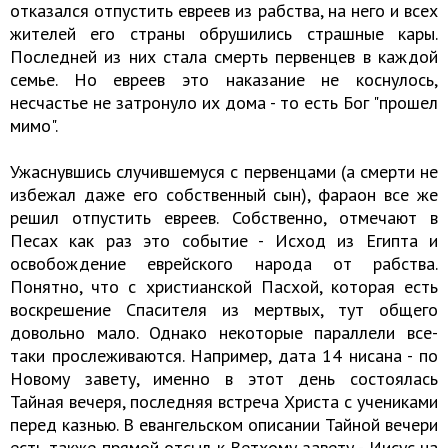
отказался отпустить евреев из рабства, на него и всех
жителей его страны обрушились страшные кары.
Последней из них стала смерть первенцев в каждой
семье. Но евреев это наказание не коснулось,
несчастье не затронуло их дома - то есть Бог "прошел
мимо".
Ужаснувшись случившемуся с первенцами (а смерти не
избежал даже его собственный сын), фараон все же
решил отпустить евреев. Собственно, отмечают в
Песах как раз это событие - Исход из Египта и
освобождение еврейского народа от рабства.
Понятно, что с христианской Пасхой, которая есть
воскрешение Спасителя из мертвых, тут общего
довольно мало. Однако некоторые параллели все-
таки прослеживаются. Например, дата 14 нисана - по
Новому завету, именно в этот день состоялась
Тайная вечеря, последняя встреча Христа с учениками
перед казнью. В евангельском описании Тайной вечери
есть также прямой отсыл к Ветхому завету - Иисус на