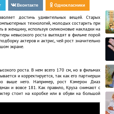
r
Вконтакте
Однокласники
зволяет достичь удивительных вещей. Старых
омпьютерных технологий, молодых состарить при
ь в женщину, используя силиконовые накладки на
ктеры невысокого роста выглядят в фильме порой
одборку актеров и актрис, чей рост значительно
ьшом экране.
ысокого роста. В нем всего 170 см, но в фильмах
вается и корректируется, так как его партнерши
но выше него. Например, рост Кэмерон Диаз
дман и вовсе 181. Как правило, Круза снимают с
актер стоит на коробке или в обуви на большой