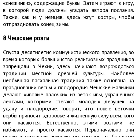
«снежинки», содержащие буквы. Затем играют в игру,
в которой люди должны угадать автора послания.
Также, как и у немцев, здесь жгут костры, чтобы
отпраздновать конец зимы.
8 Чешские розги
Спустя десятилетия коммунистического правления, во
время которых большинство религиозных праздников
запрещали в Чехии, здесь начинают возрождаться
традиции местной древней культуры. Наиболее
необычная пасхальная традиция также основана на
праздновании весны и плодородия. Чешские мальчики
делают «ивовые палочки» из веток ивы, украшенных
лентами, которыми стегают молодых девушек на
удачу и плодородие. Говорят, что новые веточки
вербы приносят здоровье и жизненную силу всем, кого
они касаются. Естественно, этими розгами не
избивают, а просто касаются. Первоначально они
плели и украшали вручную, но сегодня их банально