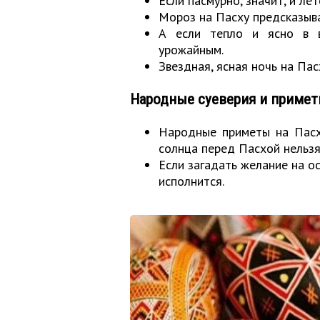
Если пасмурно, значит, и л
Мороз на Пасху предсказыв
А если тепло и ясно в в
урожайным.
Звездная, ясная ночь на Па
Народные суеверия и примет
Народные приметы на Пасху
солнца перед Пасхой нельзя
Если загадать желание на о
исполнится.