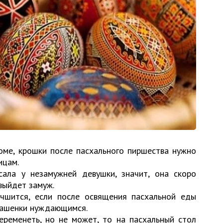
оме, крошки после пасхального пиршества нужно
ицам.
сала у незамужней девушки, значит, она скоро
 выйдет замуж.
учшится, если после освящения пасхальной еды
крашенки нуждающимся.
ременеть, но не может, то на пасхальный стол