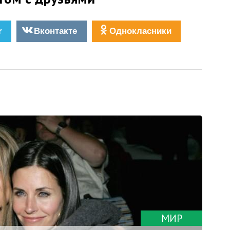
r
Вконтакте
Однокласники
МИР