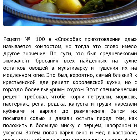
Рецепт № 100 в «Способах приготовления еды»
называется компостом, но тогда это слово имело
другое значение. По сути, это был средневековый
эквивалент бросания всех найденных на кухне
остатков овощей в мультиварку и тушения их на
медленном огне. Это был, вероятно, самый близкий к
крестьянской еде рецепт королевской кухни, но с
гораздо более вычурным соусом. Этот специфический
рецепт требовал, чтобы корни петрушки, морковь,
пастернак, репа, редька, капуста и груши нарезали
кубиками и варили до размягчения. Затем их
посыпали солью и давали остыть перед тем, как
положить в большую миску с перцем, шафраном и
уксусом. Затем повар варил вино и мед в кастрюле,
после чего добавлял к ним смородину и специи. Этим