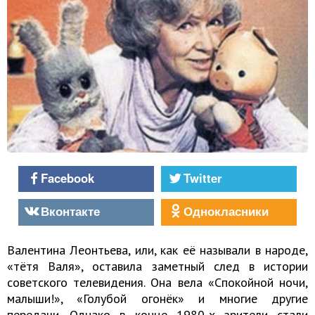
Facebook
Twitter
Вконтакте
Однокласники
Валентина Леонтьева, или, как её называли в народе,
«тётя Валя», оставила заметный след в истории
советского телевидения. Она вела «Спокойной ночи,
малыши!», «Голубой огонёк» и многие другие
передачи. Однако в конце 1980-х зрители стали