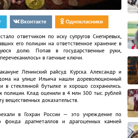
r
Вконтакте
Однокласники
стало ответчиком по иску супругов Снегиревых,
вших его полиции на ответственное хранение в
уюся долю. Попав в государственные руки,
еречеканилось» в гаечные ключи.
кануне Ленинский райсуд Курска. Александр и
 дома на улице Ильича нашли дореволюционный
и в стеклянной бутылке и хорошо сохранились.
 полиции. Клад оценили в 4 млн 300 тыс. рублей
ту вещественных доказательств.
оехали в Гохран России — это учреждение по
го фонда драгметаллов и драгоценных камней