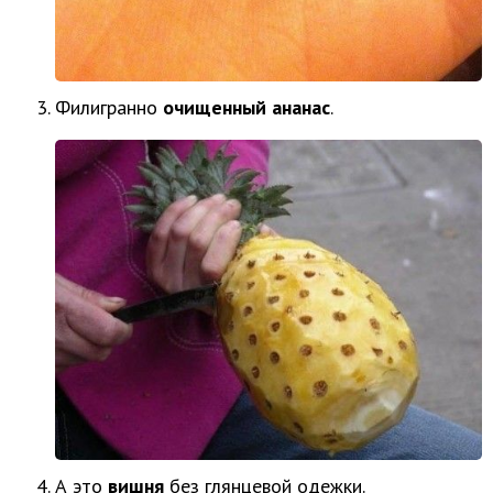
Филигранно
очищенный ананас
.
А это
вишня
без глянцевой одежки.