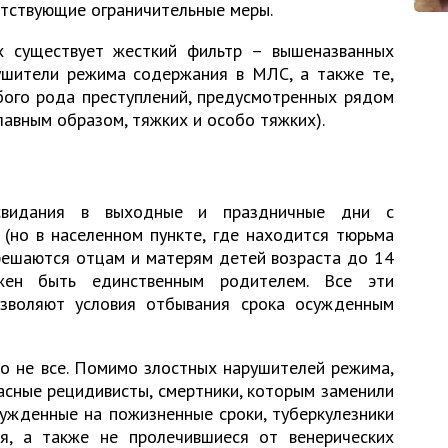
етствующие ограничительные меры.
х существует жесткий фильтр – вышеназванных
шители режима содержания в МЛС, а также те,
бого рода преступлений, предусмотренных рядом
лавным образом, тяжких и особо тяжких).
свидания в выходные и праздничные дни с
(но в населенном пункте, где находится тюрьма
зрешаются отцам и матерям детей возраста до 14
ен быть единственным родителем. Все эти
озволяют условия отбывания срока осужденным
о не все. Помимо злостных нарушителей режима,
сные рецидивисты, смертники, которым заменили
ужденные на пожизненные сроки, туберкулезники
я, а также не пролечившиеся от венерических