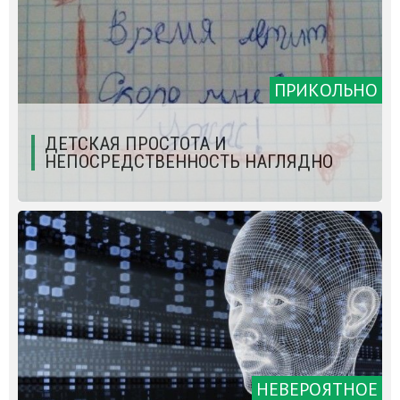
ПРИКОЛЬНО
ДЕТСКАЯ ПРОСТОТА И
НЕПОСРЕДСТВЕННОСТЬ НАГЛЯДНО
НЕВЕРОЯТНОЕ