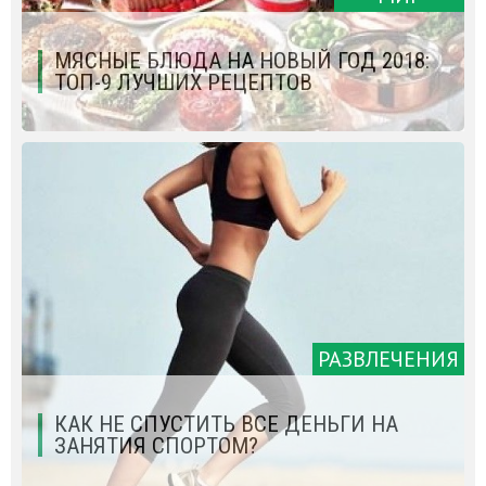
МЯСНЫЕ БЛЮДА НА НОВЫЙ ГОД 2018:
ТОП-9 ЛУЧШИХ РЕЦЕПТОВ
РАЗВЛЕЧЕНИЯ
КАК НЕ СПУСТИТЬ ВСЕ ДЕНЬГИ НА
ЗАНЯТИЯ СПОРТОМ?