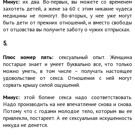
Минус:
их два. Во-первых, вы можете со временем
захотеть детей, а жене за 60 с этим никакие чудеса
медицины не помогут. Во-вторых, у нее уже могут
быть дети от прежних отношений, и вместо свободы
от отцовства вы получите заботу о чужих отпрысках.
5.
Плюс номер пять:
сексуальный опыт. Женщина
постарше знает и умеет буквально все, что только
можно уметь, в том числе – получать настоящее
удовольствие от секса. Отношения с ней могут
сорвать крышу силой ощущений.
Минус:
этой богине секса надо соответствовать.
Надо производить на нее впечатление снова и снова.
Потому что с годами молодое тело, которым вы ее
привлекли, постареет. А ее сексуальная искушенность
никуда не денется.