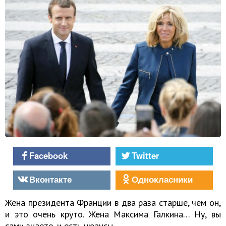
Facebook
Twitter
Вконтакте
Однокласники
Жена президента Франции в два раза старше, чем он,
и это очень круто. Жена Максима Галкина… Ну, вы
сами знаете, и есть нюансы.