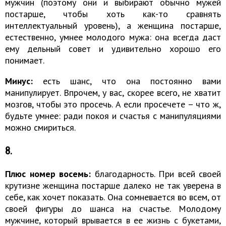
мужчин (поэтому они и выбирают обычно мужей
постарше, чтобы хоть как-то сравнять
интеллектуальный уровень), а женщина постарше,
естественно, умнее молодого мужа: она всегда даст
ему дельный совет и удивительно хорошо его
понимает.
Минус:
есть шанс, что она постоянно вами
манипулирует. Впрочем, у вас, скорее всего, не хватит
мозгов, чтобы это просечь. А если просечете – что ж,
будьте умнее: ради покоя и счастья с манипуляциями
можно смириться.
8.
Плюс номер восемь:
благодарность. При всей своей
крутизне женщина постарше далеко не так уверена в
себе, как хочет показать. Она сомневается во всем, от
своей фигуры до шанса на счастье. Молодому
мужчине, который врывается в ее жизнь с букетами,