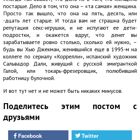
постарше. Дело в том, что она – «та самая» женщина.
Просто так вышло, что она на пять, десять, или
-дцать лет старше. И тогда вам не страшна будет
репутация секс-игрушки, и не испугают ее дети-
подростки, и окажется вдруг, что денег вы
зарабатываете ровно столько, сколько ей нужно, –
будь вы Хью Джекман, женившийся еще в 1995-м на
коллеге по сериалу «Коррелли», испанский художник
Сальвадор Дали, живущий с русской эмигранткой
Галой, или токарь-фрезеровщик, полюбивший
работницу булочной.
И вот тут нет и не может быть никаких минусов.
Поделитесь этим постом с
друзьями
Facebook
Twitter