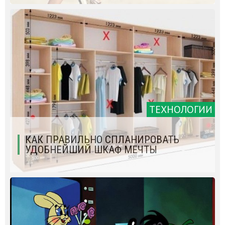
ТЕХНОЛОГИИ
КАК ПРАВИЛЬНО СПЛАНИРОВАТЬ
УДОБНЕЙШИЙ ШКАФ МЕЧТЫ