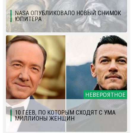
NASA ОПУБЛИКОВАЛО НОВЫЙ СНИМОК
ЮПИТЕРА
НЕВЕРОЯТНОЕ
10 ГЕЕВ, ПО КОТОРЫМ СХОДЯТ С УМА
МИЛЛИОНЫ ЖЕНЩИН