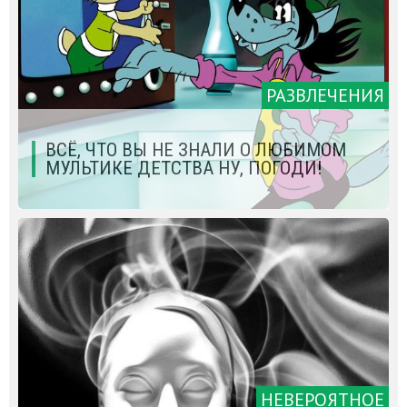
РАЗВЛЕЧЕНИЯ
ВСЁ, ЧТО ВЫ НЕ ЗНАЛИ О ЛЮБИМОМ
МУЛЬТИКЕ ДЕТСТВА НУ, ПОГОДИ!
НЕВЕРОЯТНОЕ