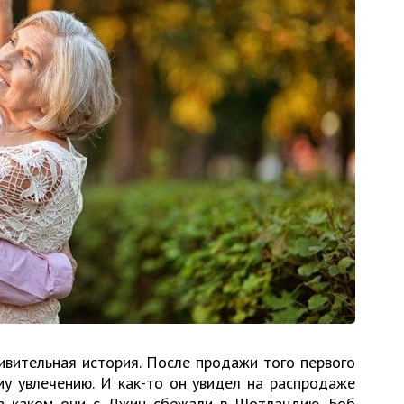
ивительная история. После продажи того первого
у увлечению. И как-то он увидел на распродаже
 на каком они с Джин сбежали в Шотландию. Боб