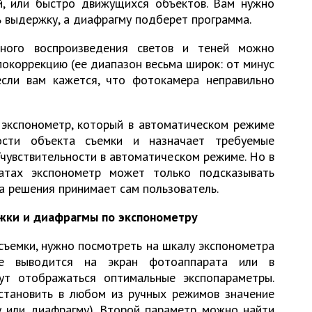
й, или быстро движущихся объектов. Вам нужно
ь выдержку, а диафрагму подберет программа.
ного воспроизведения светов и теней можно
окоррекцию (ее диапазон весьма широк: от минус
если вам кажется, что фотокамера неправильно
экспонометр, который в автоматическом режиме
ости объекта съемки и назначает требуемые
увствительности в автоматическом режиме. Но в
атах экспонометр может только подсказывать
а решения принимает сам пользователь.
ки и диафрагмы по экспонометру
съемки, нужно посмотреть на шкалу экспонометра
ие выводится на экран фотоаппарата или в
ут отображаться оптимальные экспопараметры.
становить в любом из ручных режимов значение
у или диафрагму). Второй параметр можно найти