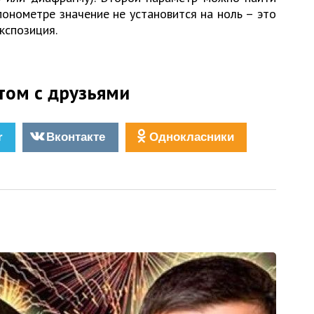
понометре значение не установится на ноль – это
кспозиция.
том с друзьями
r
Вконтакте
Однокласники