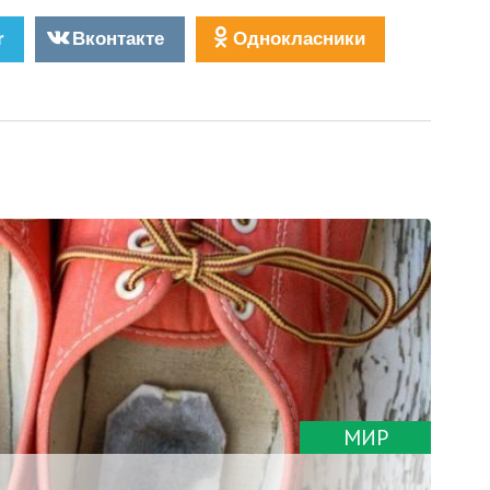
r
Вконтакте
Однокласники
МИР