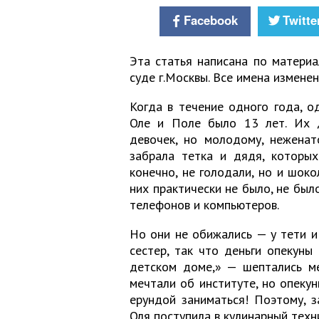
Facebook
Twitte
Эта статья написана по материа
суде г.Москвы. Все имена измене
Когда в течение одного года, о
Оле и Поле было 13 лет. Их 
девочек, но молодому, неженат
забрала тетка и дядя, которых
конечно, не голодали, но и шоко
них практически не было, не был
телефонов и компьютеров.
Но они не обижались — у тети и
сестер, так что деньги опекуны 
детском доме,» — шептались м
мечтали об институте, но опекун
ерундой заниматься! Поэтому, з
Оля поступила в кулинарный техн