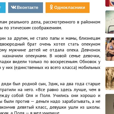
r
Вконтакте
Однокласники
лам реального дела, рассмотренного в районном
ны по этическим соображениям.
дин за другим, не стало папы и мамы, близнецам
двоюродный брат очень хотел стать опекуном
ому мужчине детей не отдала опека. Девчонок
 назначили опекунами. В новой семье девочки,
ладки видели только по воскресеньям. Обновок у
о у них (единственных из всего класса) мобильных
 дяди был родной сын, Эдик, на два года старше
тратили на него. «Все равно здесь лучше, чем в
ежду собой Оля и Поля. Учились они хорошо и
ы были против — деньги надо зарабатывать, а не
акончив девятый класс, девушки ушли из школы.
икум, а Поля — в мед.училище.