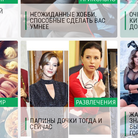
Й
НЕОЖИДАННЫЕ ХОББИ,
ОЧ
СПОСОБНЫЕ СДЕЛАТЬ ВАС
КИ
УМНЕЕ
ДО
ИР
РАЗВЛЕЧЕНИЯ
ЖА
ПАПИНЫ ДОЧКИ ТОГДА И
ЗН
СЕЙЧАС
ВЫ
ГО