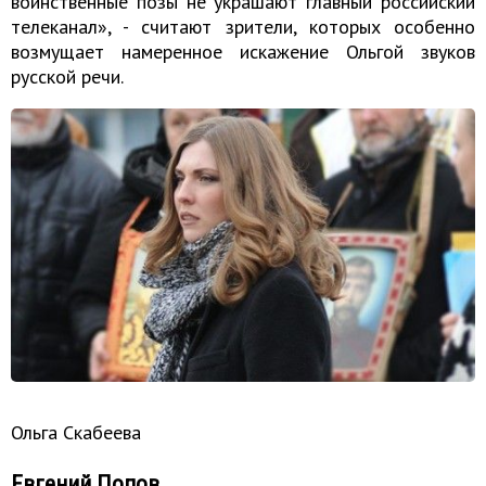
воинственные позы не украшают главный российский
телеканал», - считают зрители, которых особенно
возмущает намеренное искажение Ольгой звуков
русской речи.
Ольга Скабеева
Евгений Попов