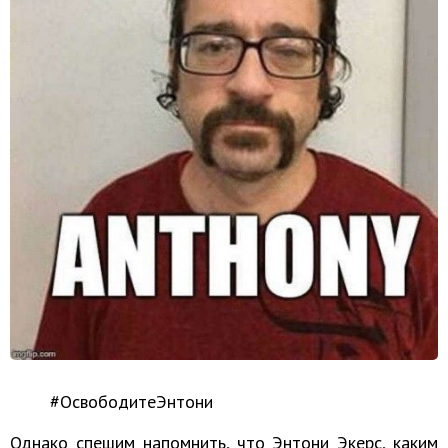
#ОсвободитеЭнтони
Однако спешим напомнить, что Энтони Экерс, каким